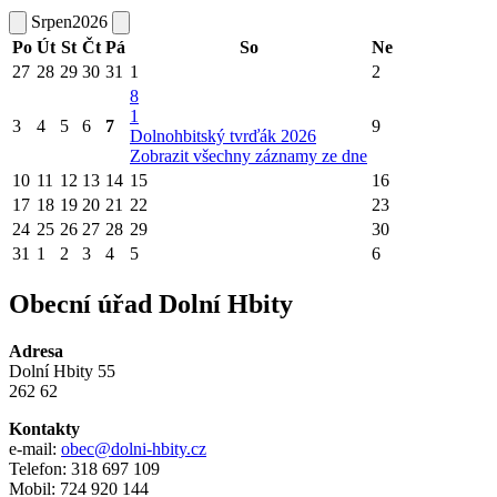
Srpen
2026
Po
Út
St
Čt
Pá
So
Ne
27
28
29
30
31
1
2
8
1
3
4
5
6
7
9
Dolnohbitský tvrďák 2026
Zobrazit všechny záznamy ze dne
10
11
12
13
14
15
16
17
18
19
20
21
22
23
24
25
26
27
28
29
30
31
1
2
3
4
5
6
Obecní úřad Dolní Hbity
Adresa
Dolní Hbity 55
262 62
Kontakty
e-mail:
obec@dolni-hbity.cz
Telefon: 318 697 109
Mobil: 724 920 144