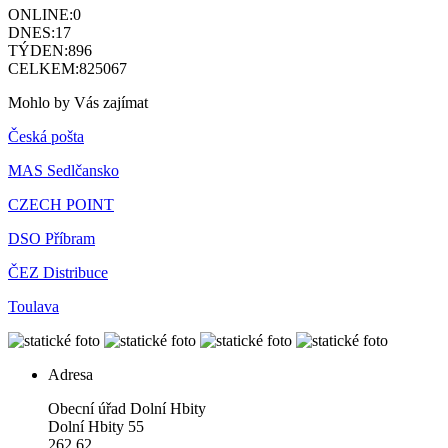
ONLINE:
0
DNES:
17
TÝDEN:
896
CELKEM:
825067
Mohlo by Vás zajímat
Česká pošta
MAS Sedlčansko
CZECH POINT
DSO Příbram
ČEZ Distribuce
Toulava
Adresa
Obecní úřad Dolní Hbity
Dolní Hbity 55
262 62