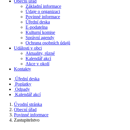
Obecní úřad
Základní informace
Údaje o organizaci
Povinné informace
Úřední deska
E-podatelna
Kulturní komise
Správní agendy
Ochrana osobních údajů
Události v obci
Aktuality, různé
Kalendář akcí
Akce v okolí
Kontakty
Úřední deska
Poplatky
Odpady
Kalendář akcí
Úvodní stránka
Obecní úřad
Povinné informace
Zastupitelstvo