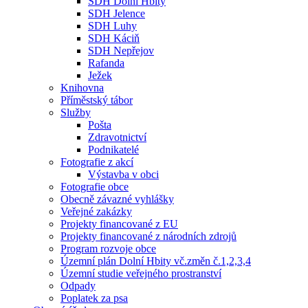
SDH Dolní Hbity
SDH Jelence
SDH Luhy
SDH Káciň
SDH Nepřejov
Rafanda
Ježek
Knihovna
Příměstský tábor
Služby
Pošta
Zdravotnictví
Podnikatelé
Fotografie z akcí
Výstavba v obci
Fotografie obce
Obecně závazné vyhlášky
Veřejné zakázky
Projekty financované z EU
Projekty financované z národních zdrojů
Program rozvoje obce
Územní plán Dolní Hbity vč.změn č.1,2,3,4
Územní studie veřejného prostranství
Odpady
Poplatek za psa