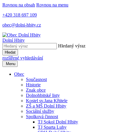
Rovnou na obsah
Rovnou na menu
+420 318 697 109
obec@dolni-hbity.cz
Dolní Hbity
Hledaný výraz
Hledat
rozšířené vyhledávání
Menu
Obec
Současnost
Historie
Znak obce
Dolnohbitské listy
Kostel sv.Jana Křtitele
ZŠ a MŠ Dolní Hbity
Sociální služby
Spolková činnost
TJ Sokol Dolní Hbity
TJ Sparta Luhy