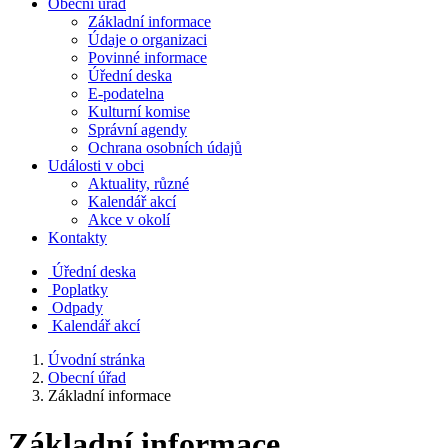
Obecní úřad
Základní informace
Údaje o organizaci
Povinné informace
Úřední deska
E-podatelna
Kulturní komise
Správní agendy
Ochrana osobních údajů
Události v obci
Aktuality, různé
Kalendář akcí
Akce v okolí
Kontakty
Úřední deska
Poplatky
Odpady
Kalendář akcí
Úvodní stránka
Obecní úřad
Základní informace
Základní informace