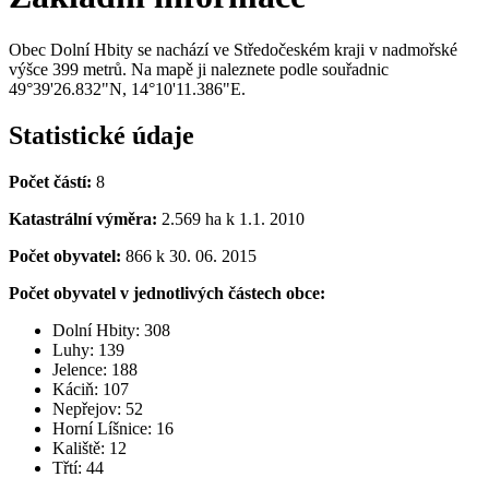
Obec Dolní Hbity se nachází ve Středočeském kraji v nadmořské
výšce 399 metrů. Na mapě ji naleznete podle souřadnic
49°39'26.832"N, 14°10'11.386"E.
Statistické údaje
Počet částí:
8
Katastrální výměra:
2.569 ha k 1.1. 2010
Počet obyvatel:
866 k 30. 06. 2015
Počet obyvatel v jednotlivých částech obce:
Dolní Hbity: 308
Luhy: 139
Jelence: 188
Káciň: 107
Nepřejov: 52
Horní Líšnice: 16
Kaliště: 12
Třtí: 44