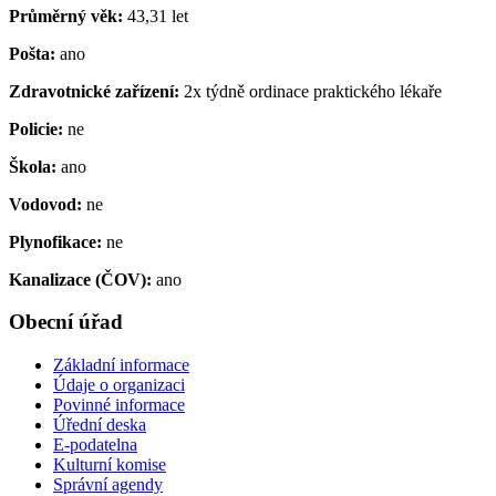
Průměrný věk:
43,31 let
Pošta:
ano
Zdravotnické zařízení:
2x týdně ordinace praktického lékaře
Policie:
ne
Škola:
ano
Vodovod:
ne
Plynofikace:
ne
Kanalizace (ČOV):
ano
Obecní úřad
Základní informace
Údaje o organizaci
Povinné informace
Úřední deska
E-podatelna
Kulturní komise
Správní agendy