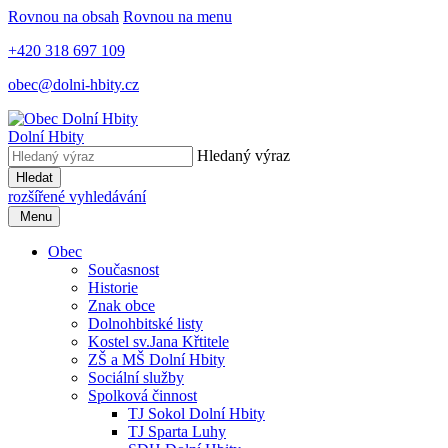
Rovnou na obsah
Rovnou na menu
+420 318 697 109
obec@dolni-hbity.cz
Dolní Hbity
Hledaný výraz
Hledat
rozšířené vyhledávání
Menu
Obec
Současnost
Historie
Znak obce
Dolnohbitské listy
Kostel sv.Jana Křtitele
ZŠ a MŠ Dolní Hbity
Sociální služby
Spolková činnost
TJ Sokol Dolní Hbity
TJ Sparta Luhy