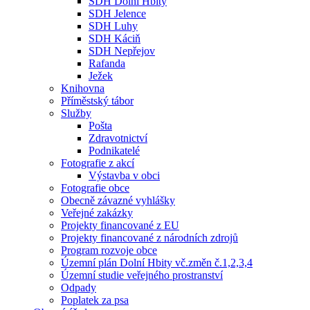
SDH Dolní Hbity
SDH Jelence
SDH Luhy
SDH Káciň
SDH Nepřejov
Rafanda
Ježek
Knihovna
Příměstský tábor
Služby
Pošta
Zdravotnictví
Podnikatelé
Fotografie z akcí
Výstavba v obci
Fotografie obce
Obecně závazné vyhlášky
Veřejné zakázky
Projekty financované z EU
Projekty financované z národních zdrojů
Program rozvoje obce
Územní plán Dolní Hbity vč.změn č.1,2,3,4
Územní studie veřejného prostranství
Odpady
Poplatek za psa