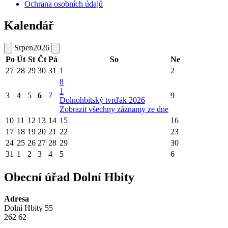
Ochrana osobních údajů
Kalendář
Srpen
2026
Po
Út
St
Čt
Pá
So
Ne
27
28
29
30
31
1
2
8
1
3
4
5
6
7
9
Dolnohbitský tvrďák 2026
Zobrazit všechny záznamy ze dne
10
11
12
13
14
15
16
17
18
19
20
21
22
23
24
25
26
27
28
29
30
31
1
2
3
4
5
6
Obecní úřad Dolní Hbity
Adresa
Dolní Hbity 55
262 62