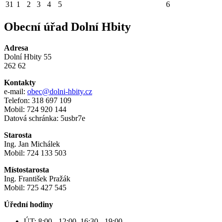
31
1
2
3
4
5
6
Obecní úřad Dolní Hbity
Adresa
Dolní Hbity 55
262 62
Kontakty
e-mail:
obec@dolni-hbity.cz
Telefon: 318 697 109
Mobil: 724 920 144
Datová schránka: 5usbr7e
Starosta
Ing. Jan Michálek
Mobil: 724 133 503
Místostarosta
Ing. František Pražák
Mobil: 725 427 545
Úřední hodiny
ÚT: 8:00 - 12:00, 16:30 - 19:00