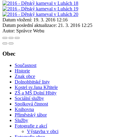
Datum vložení:
19. 3. 2016 12:16
Datum poslední aktualizace:
21. 3. 2016 12:25
Autor:
Správce Webu
Obec
Současnost
Historie
Znak obce
Dolnohbitské listy
Kostel sv.Jana Křtitele
ZŠ a MŠ Dolní Hbity
Sociální služby
Spolková činnost
Knihovna
Příměstský tábor
Služby
Fotografie z akcí
Výstavba v obci
Fotografie obce