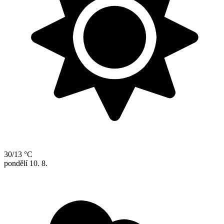
30/13 °C
pondělí
10. 8.