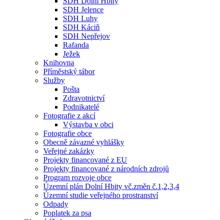
SDH Dolní Hbity
SDH Jelence
SDH Luhy
SDH Káciň
SDH Nepřejov
Rafanda
Ježek
Knihovna
Příměstský tábor
Služby
Pošta
Zdravotnictví
Podnikatelé
Fotografie z akcí
Výstavba v obci
Fotografie obce
Obecně závazné vyhlášky
Veřejné zakázky
Projekty financované z EU
Projekty financované z národních zdrojů
Program rozvoje obce
Územní plán Dolní Hbity vč.změn č.1,2,3,4
Územní studie veřejného prostranství
Odpady
Poplatek za psa