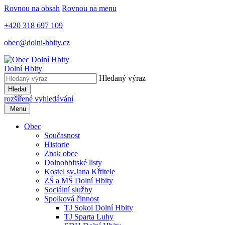
Rovnou na obsah
Rovnou na menu
+420 318 697 109
obec@dolni-hbity.cz
Dolní Hbity
Hledaný výraz
Hledat
rozšířené vyhledávání
Menu
Obec
Současnost
Historie
Znak obce
Dolnohbitské listy
Kostel sv.Jana Křtitele
ZŠ a MŠ Dolní Hbity
Sociální služby
Spolková činnost
TJ Sokol Dolní Hbity
TJ Sparta Luhy