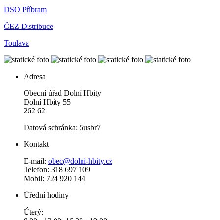
DSO Příbram
ČEZ Distribuce
Toulava
Adresa
Obecní úřad Dolní Hbity
Dolní Hbity 55
262 62
Datová schránka: 5usbr7
Kontakt
E-mail:
obec@dolni-hbity.cz
Telefon: 318 697 109
Mobil: 724 920 144
Úřední hodiny
Úterý: