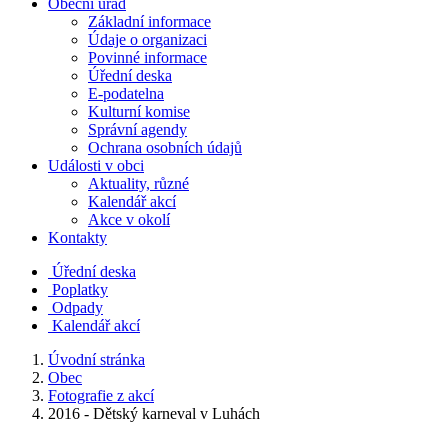
Obecní úřad
Základní informace
Údaje o organizaci
Povinné informace
Úřední deska
E-podatelna
Kulturní komise
Správní agendy
Ochrana osobních údajů
Události v obci
Aktuality, různé
Kalendář akcí
Akce v okolí
Kontakty
Úřední deska
Poplatky
Odpady
Kalendář akcí
Úvodní stránka
Obec
Fotografie z akcí
2016 - Dětský karneval v Luhách