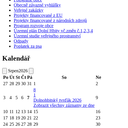
Obecně závazné vyhlášky
Veřejné zakázky
Projekty financované z EU
Projekty financované z národních zdrojů
Program rozvoje obce
Územní plán Dolní Hbity vč.změn č.1,2,3,4
Územní studie veřejného prostranství
Odpady
Poplatek za psa
Kalendář
Srpen
2026
Po
Út
St
Čt
Pá
So
Ne
27
28
29
30
31
1
2
8
1
3
4
5
6
7
9
Dolnohbitský tvrďák 2026
Zobrazit všechny záznamy ze dne
10
11
12
13
14
15
16
17
18
19
20
21
22
23
24
25
26
27
28
29
30